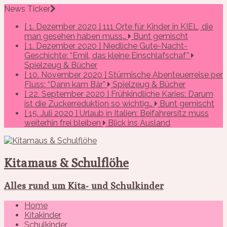
News Ticker
[ 1. Dezember 2020 ]
111 Orte für Kinder in KIEL, die
man gesehen haben muss…
Bunt gemischt
[ 1. Dezember 2020 ]
Niedliche Gute-Nacht-
Geschichte: “Emil, das kleine Einschlafschaf”
Spielzeug & Bücher
[ 10. November 2020 ]
Stürmische Abenteuerreise per
Fluss: “Dann kam Bär”
Spielzeug & Bücher
[ 22. September 2020 ]
Frühkindliche Karies: Darum
ist die Zuckerreduktion so wichtig…
Bunt gemischt
[ 15. Juli 2020 ]
Urlaub in Italien: Beifahrersitz muss
weiterhin frei bleiben
Blick ins Ausland
Kitamaus & Schulflöhe
Alles rund um Kita- und Schulkinder
Home
Kitakinder
Schulkinder