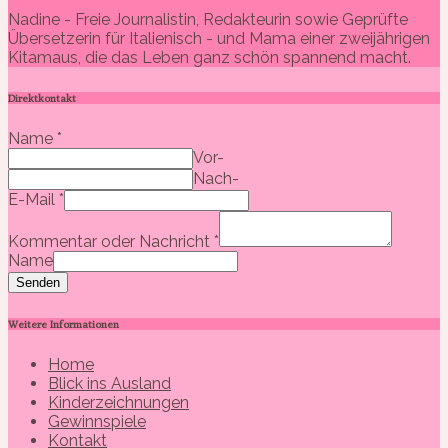
Nadine - Freie Journalistin, Redakteurin sowie Geprüfte
Übersetzerin für Italienisch - und Mama einer zweijährigen
Kitamaus, die das Leben ganz schön spannend macht.
Direktkontakt
Name
*
Vor-
Nach-
E-Mail
*
Kommentar oder Nachricht
*
Name
Senden
Weitere Informationen
Home
Blick ins Ausland
Kinderzeichnungen
Gewinnspiele
Kontakt