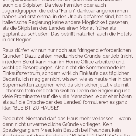
auch die Skipisten. Da viele Familien oder auch
Jugendgruppen die extra “Ferien” dankbar angenommen
haben und erst einmal in den Urlaub gefahren sind, hat die
italienische Regierung keine andere Möglichkeit gesehen,
als die Skipisten des Landes einen Monat früher als
geplant zu schließen. Das betrifft natürlich auch die Hotels
in der Region.
Raus dürfen wir nun nur noch aus “dringend erforderlichen
Gründen”. Dazu zählen medizinische Gründe, der Job (nicht
in jedem Beruf kann man im Home Office arbeiten) und
wichtige Besorgungen. Also nicht die Sommermode im
Einkaufszentrum, sondern wirklich Einkäufe des täglichen
Bedarfs. Ich mag gar nicht wissen, wie es heute hier in den
Supermärkten zugehen wird, da sich sicher jetzt viele mit
Lebensmitteln eindecken wollen. Denn die Regierung und
viele Prominente (auf die viele Menschen leider eher hören
als auf die Entscheider des Landes) formulieren es ganz
klar: “BLEIBT ZU HAUSE!”
Bedeutet: Niemand darf das Haus mehr verlassen – wenn
denn nicht unvermeidliche Gründe vorliegen. Kein
Spaziergang am Meer, kein Besuch bei Freunden, kein
Austoben auf dem Spielplatz. “BLEIBT ZU HAUSE” sollte