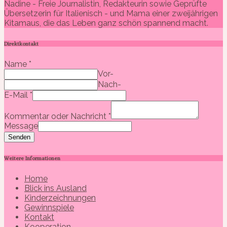
Nadine - Freie Journalistin, Redakteurin sowie Geprüfte
Übersetzerin für Italienisch - und Mama einer zweijährigen
Kitamaus, die das Leben ganz schön spannend macht.
Direktkontakt
Name
*
Vor-
Nach-
E-Mail
*
Kommentar oder Nachricht
*
Message
Senden
Weitere Informationen
Home
Blick ins Ausland
Kinderzeichnungen
Gewinnspiele
Kontakt
Kooperation