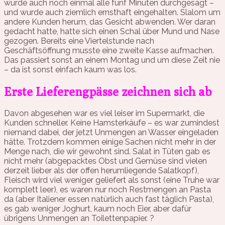
wurde auch noch einmal alle fünf Minuten durchgesagt –
und wurde auch ziemlich ernsthaft eingehalten. Slalom um
andere Kunden herum, das Gesicht abwenden. Wer daran
gedacht hatte, hatte sich einen Schal über Mund und Nase
gezogen. Bereits eine Viertelstunde nach
Geschäftsöffnung musste eine zweite Kasse aufmachen.
Das passiert sonst an einem Montag und um diese Zeit nie
– da ist sonst einfach kaum was los.
Erste Lieferengpässe zeichnen sich ab
Davon abgesehen war es viel leiser im Supermarkt, die
Kunden schneller. Keine Hamsterkäufe – es war zumindest
niemand dabei, der jetzt Unmengen an Wasser eingeladen
hätte. Trotzdem kommen einige Sachen nicht mehr in der
Menge nach, die wir gewohnt sind. Salat in Tüten gab es
nicht mehr (abgepacktes Obst und Gemüse sind vielen
derzeit lieber als der offen herumliegende Salatkopf),
Fleisch wird viel weniger geliefert als sonst (eine Truhe war
komplett leer), es waren nur noch Restmengen an Pasta
da (aber Italiener essen natürlich auch fast täglich Pasta),
es gab weniger Joghurt, kaum noch Eier, aber dafür
übrigens Unmengen an Toilettenpapier. ?