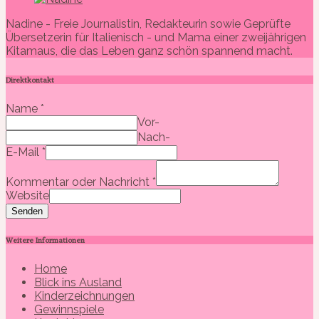
Nadine - Freie Journalistin, Redakteurin sowie Geprüfte
Übersetzerin für Italienisch - und Mama einer zweijährigen
Kitamaus, die das Leben ganz schön spannend macht.
Direktkontakt
Name
*
Vor-
Nach-
E-Mail
*
Kommentar oder Nachricht
*
Website
Senden
Weitere Informationen
Home
Blick ins Ausland
Kinderzeichnungen
Gewinnspiele