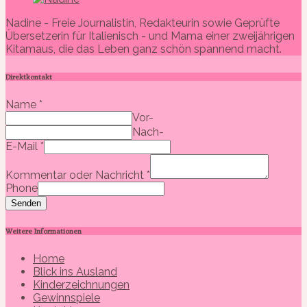
Nadine - Freie Journalistin, Redakteurin sowie Geprüfte
Übersetzerin für Italienisch - und Mama einer zweijährigen
Kitamaus, die das Leben ganz schön spannend macht.
Direktkontakt
Name
*
Vor-
Nach-
E-Mail
*
Kommentar oder Nachricht
*
Phone
Senden
Weitere Informationen
Home
Blick ins Ausland
Kinderzeichnungen
Gewinnspiele