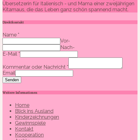
Übersetzerin für Italienisch - und Mama einer zweijährigen
Kitamaus, die das Leben ganz schön spannend macht.
Direktkontakt
Name
*
Vor-
Nach-
E-Mail
*
Kommentar oder Nachricht
*
Email
Senden
Weitere Informationen
Home
Blick ins Ausland
Kinderzeichnungen
Gewinnspiele
Kontakt
Kooperation