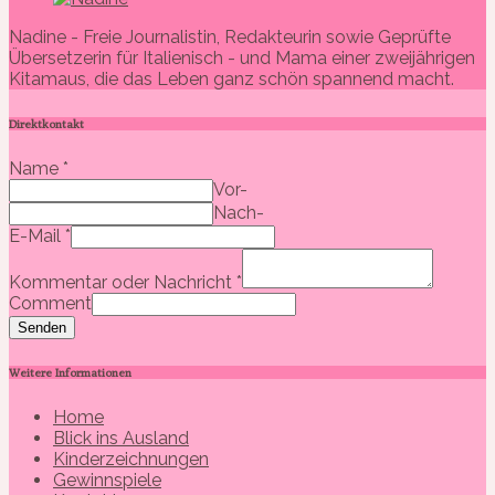
Nadine - Freie Journalistin, Redakteurin sowie Geprüfte
Übersetzerin für Italienisch - und Mama einer zweijährigen
Kitamaus, die das Leben ganz schön spannend macht.
Direktkontakt
Name
*
Vor-
Nach-
E-Mail
*
Kommentar oder Nachricht
*
Comment
Senden
Weitere Informationen
Home
Blick ins Ausland
Kinderzeichnungen
Gewinnspiele