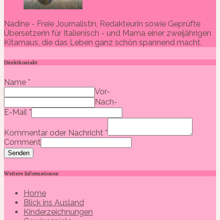
Nadine - Freie Journalistin, Redakteurin sowie Geprüfte
Übersetzerin für Italienisch - und Mama einer zweijährigen
Kitamaus, die das Leben ganz schön spannend macht.
Direktkontakt
Name
*
Vor-
Nach-
E-Mail
*
Kommentar oder Nachricht
*
Comment
Senden
Weitere Informationen
Home
Blick ins Ausland
Kinderzeichnungen