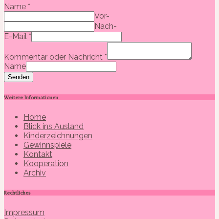
Name
*
Vor-
Nach-
E-Mail
*
Kommentar oder Nachricht
*
Name
Senden
Weitere Informationen
Home
Blick ins Ausland
Kinderzeichnungen
Gewinnspiele
Kontakt
Kooperation
Archiv
Rechtliches
Impressum