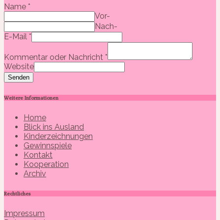
Name
*
Vor-
Nach-
E-Mail
*
Kommentar oder Nachricht
*
Website
Senden
Weitere Informationen
Home
Blick ins Ausland
Kinderzeichnungen
Gewinnspiele
Kontakt
Kooperation
Archiv
Rechtliches
Impressum