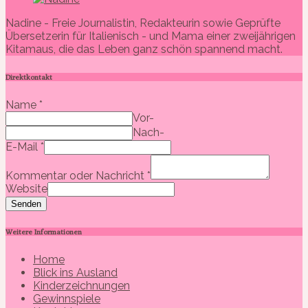
Nadine - Freie Journalistin, Redakteurin sowie Geprüfte
Übersetzerin für Italienisch - und Mama einer zweijährigen
Kitamaus, die das Leben ganz schön spannend macht.
Direktkontakt
Name
*
Vor-
Nach-
E-Mail
*
Kommentar oder Nachricht
*
Website
Senden
Weitere Informationen
Home
Blick ins Ausland
Kinderzeichnungen
Gewinnspiele