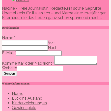
Nadine - Freie Journalistin, Redakteurin sowie Geprüfte
Übersetzerin für Italienisch - und Mama einer zweijährigen
Kitamaus, die das Leben ganz schön spannend macht.
Direktkontakt
Name
*
Vor-
Nach-
E-Mail
*
Kommentar oder Nachricht
*
Website
Senden
Weitere Informationen
Home
Blick ins Ausland
Kinderzeichnungen
Gewinnspiele