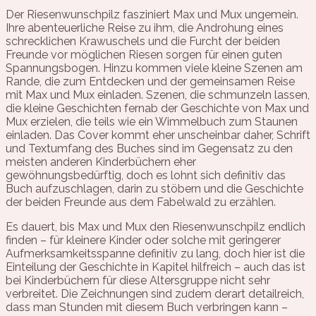
Der Riesenwunschpilz fasziniert Max und Mux ungemein.
Ihre abenteuerliche Reise zu ihm, die Androhung eines
schrecklichen Krawuschels und die Furcht der beiden
Freunde vor möglichen Riesen sorgen für einen guten
Spannungsbogen. Hinzu kommen viele kleine Szenen am
Rande, die zum Entdecken und der gemeinsamen Reise
mit Max und Mux einladen. Szenen, die schmunzeln lassen,
die kleine Geschichten fernab der Geschichte von Max und
Mux erzielen, die teils wie ein Wimmelbuch zum Staunen
einladen. Das Cover kommt eher unscheinbar daher, Schrift
und Textumfang des Buches sind im Gegensatz zu den
meisten anderen Kinderbüchern eher
gewöhnungsbedürftig, doch es lohnt sich definitiv das
Buch aufzuschlagen, darin zu stöbern und die Geschichte
der beiden Freunde aus dem Fabelwald zu erzählen.
Es dauert, bis Max und Mux den Riesenwunschpilz endlich
finden – für kleinere Kinder oder solche mit geringerer
Aufmerksamkeitsspanne definitiv zu lang, doch hier ist die
Einteilung der Geschichte in Kapitel hilfreich – auch das ist
bei Kinderbüchern für diese Altersgruppe nicht sehr
verbreitet. Die Zeichnungen sind zudem derart detailreich,
dass man Stunden mit diesem Buch verbringen kann –