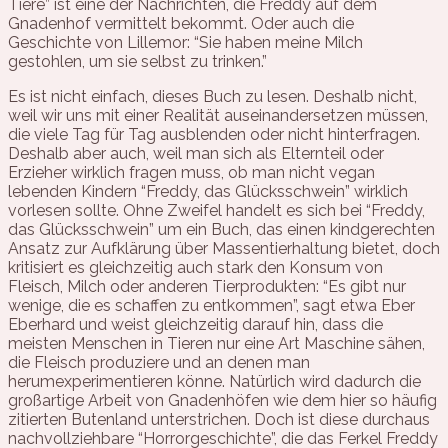
Tiere” ist eine der Nachrichten, die Freddy auf dem
Gnadenhof vermittelt bekommt. Oder auch die
Geschichte von Lillemor: “Sie haben meine Milch
gestohlen, um sie selbst zu trinken.”
Es ist nicht einfach, dieses Buch zu lesen. Deshalb nicht,
weil wir uns mit einer Realität auseinandersetzen müssen,
die viele Tag für Tag ausblenden oder nicht hinterfragen.
Deshalb aber auch, weil man sich als Elternteil oder
Erzieher wirklich fragen muss, ob man nicht vegan
lebenden Kindern “Freddy, das Glücksschwein” wirklich
vorlesen sollte. Ohne Zweifel handelt es sich bei “Freddy,
das Glücksschwein” um ein Buch, das einen kindgerechten
Ansatz zur Aufklärung über Massentierhaltung bietet, doch
kritisiert es gleichzeitig auch stark den Konsum von
Fleisch, Milch oder anderen Tierprodukten: “Es gibt nur
wenige, die es schaffen zu entkommen”, sagt etwa Eber
Eberhard und weist gleichzeitig darauf hin, dass die
meisten Menschen in Tieren nur eine Art Maschine sähen,
die Fleisch produziere und an denen man
herumexperimentieren könne. Natürlich wird dadurch die
großartige Arbeit von Gnadenhöfen wie dem hier so häufig
zitierten Butenland unterstrichen. Doch ist diese durchaus
nachvollziehbare “Horrorgeschichte”, die das Ferkel Freddy