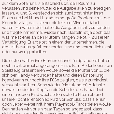
auf dem Sofa rum, J. entschied sich, den Raum zu
verlassen und seine Mutter die Aufgabe allein zu erledigen
lassen, A. und S. versteckten sich zunächst hinter ihren
Eltern und bei N. und L. gab es so große Probleme mit der
Konnektivität, dass sie nur die letzten Minuten dabei
waren. Ein Vater indes hatte die Aufgabe nicht verstanden
und fragte immer mal wieder nach. Basteln ist ja doch das,
was meist eher an den Müttern hängen bleibt. ? Zu seiner
Verteidigung: Er arbeitet in einem der Unternehmen, die
derzeit heruntergefahren worden sind und vermutlich nicht
oder nur wenig arbeiten.
Die ersten hatten ihre Blumen schnell fertig, andere hatten
noch nicht einmal angefangen. Hinzu kam P., der lieber sein
Spielzeug präsentieren wollte, sowie die Mutter von J., die
sich per Handy verbunden hatte und deren Einstellung
irgendwann nur noch ihre Füße zeigten, da sie zumindest
versucht war, ihren Sohn wieder “einzufangen”. A. lehnte
derweil müde den Kopf an die Schulter des Papas, bei
einem anderen Kind wechselten sich die Eltern ab und
unsere Tochter entschied kurz vor Schluss, dass sie nun
doch lieber weiter mit ihrem Playmobil-Park spielen wollte.
Den hatten wir vor ein paar Tagen so angepasst, dass
nicht nur die beiden Erzieherinnen zur Beaufsichtigung im